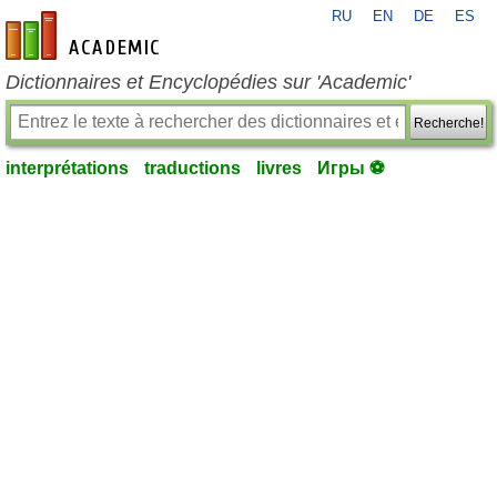
RU
EN
DE
ES
fr-academic.com
Dictionnaires et Encyclopédies sur 'Academic'
Recherche!
interprétations
traductions
livres
Игры ⚽