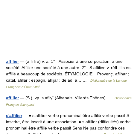
affilier
— (a fi li é) v. a. 1° Associer à une corporation, à une
société. Affilier une société à une autre. 2° S affilier, v. réfl. Il s est
affilié à beaucoup de sociétés. ÉTYMOLOGIE Provenç. afilhar ;
catal. afillar ; espagn. ahijar ; de ad, à… …
Dictionnaire de la Langue
Française d'Émile Littré
affilier
— (S ), vp. s afilyî (Albanais, Villards Thônes) …
Dictionnaire
Français-Savoyard
s'affilier
— ● s affilier verbe pronominal être affilié verbe passif S
inscrire, être inscrit à une association. ● s affilier (difficultés) verbe
pronominal être affilié verbe passif Sens Ne pas confondre ces