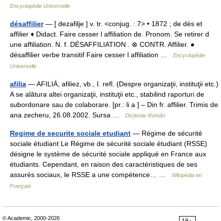
Encyclopédie Universelle
désaffilier
— [ dezafilje ] v. tr. <conjug. : 7> • 1872 ; de dés et
affilier ♦ Didact. Faire cesser l affiliation de. Pronom. Se retirer d
une affiliation. N. f. DÉSAFFILIATION . ⊗ CONTR. Affilier. ●
désaffilier verbe transitif Faire cesser l affiliation …
Encyclopédie
Universelle
afilia
— AFILIÁ, afiliez, vb., I. refl. (Despre organizaţii, instituţii etc.)
A se alătura altei organizaţii, instituţii etc., stabilind raporturi de
subordonare sau de colaborare. [pr.: li a ] – Din fr. affilier. Trimis de
ana zecheru, 26.08.2002. Sursa …
Dicționar Român
Regime de securite sociale etudiant
— Régime de sécurité
sociale étudiant Le Régime de sécurité sociale étudiant (RSSE)
désigne le système de sécurité sociale appliqué en France aux
étudiants. Cependant, en raison des caractéristiques de ses
assurés sociaux, le RSSE a une compétence… …
Wikipédia en
Français
© Academic, 2000-2026