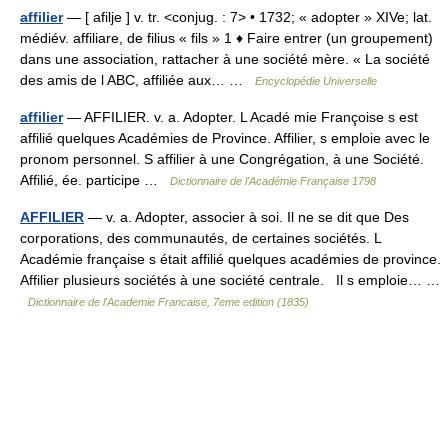
affilier
— [ afilje ] v. tr. <conjug. : 7> • 1732; « adopter » XIVe; lat.
médiév. affiliare, de filius « fils » 1 ♦ Faire entrer (un groupement)
dans une association, rattacher à une société mère. « La société
des amis de l ABC, affiliée aux… …
Encyclopédie Universelle
affilier
— AFFILIER. v. a. Adopter. L Acadé mie Françoise s est
affilié quelques Académies de Province. Affilier, s emploie avec le
pronom personnel. S affilier à une Congrégation, à une Société.
Affilié, ée. participe …
Dictionnaire de l'Académie Française 1798
AFFILIER
— v. a. Adopter, associer à soi. Il ne se dit que Des
corporations, des communautés, de certaines sociétés. L
Académie française s était affilié quelques académies de province.
Affilier plusieurs sociétés à une société centrale. Il s emploie… …
Dictionnaire de l'Academie Francaise, 7eme edition (1835)