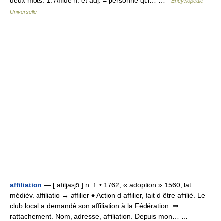
deux mots. 1. Affidé n. et adj. = personne qui… …
Encyclopédie
Universelle
affiliation
— [ afiljasjɔ̃ ] n. f. • 1762; « adoption » 1560; lat.
médiév. affiliatio → affilier ♦ Action d affilier, fait d être affilié. Le
club local a demandé son affiliation à la Fédération. ⇒
rattachement. Nom, adresse, affiliation. Depuis mon… …